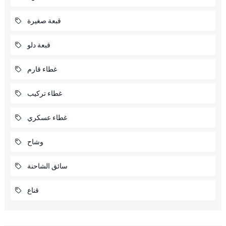
قبعة صغيرة
قبعة دلو
غطاء قارم
غطاء تركيب
غطاء عسكري
وشاح
سائق الشاحنة
قناع