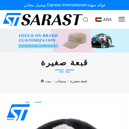
توصيل مجاني Express International+عوائد سهلة
ARA
قبعة صغيرة
قبعة صغيرة
-
منتجات
-
بيت