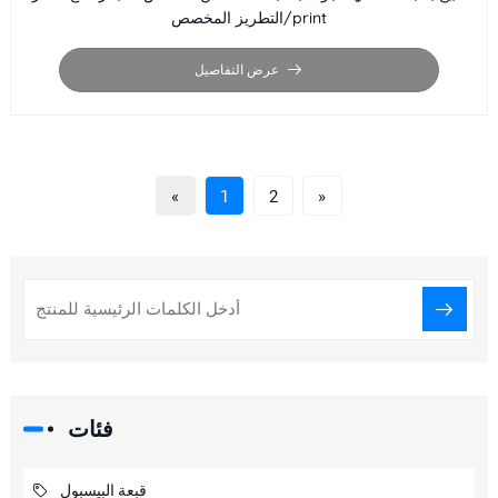
التطريز المخصص/print
عرض التفاصيل
«
1
2
»
فئات
قبعة البيسبول