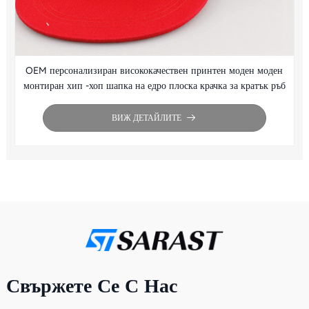
OEM персонализиран висококачествен принтен моден моден
монтиран хип -хоп шапка на едро плоска крачка за кратък ръб
ВИЖ ДЕТАЙЛИТЕ
Свържете Се С Нас