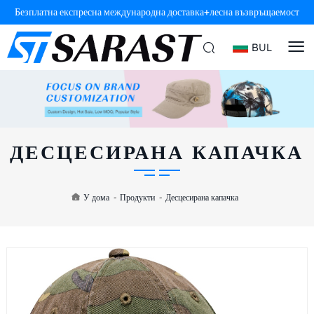
Безплатна експресна международна доставка+лесна възвръщаемост
BUL
ДЕСЦЕСИРАНА КАПАЧКА
У дома
-
Продукти
-
Десцесирана капачка