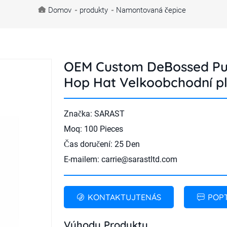
Domov
-
produkty
-
Namontovaná čepice
OEM Custom DeBossed Pu 
Hop Hat Velkoobchodní p
Značka: SARAST
Moq: 100 Pieces
Čas doručení: 25 Den
E-mailem:
carrie@sarastltd.com
KONTAKTUJTENÁS
POP
Výhody Produktu