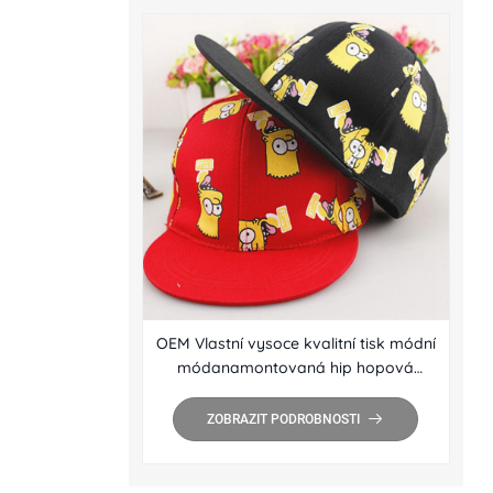
OEM Vlastní vysoce kvalitní tisk módní
módanamontovaná hip hopová
klobouk Velkoobchod s plochým
okrajem Snapback Cap
ZOBRAZIT PODROBNOSTI