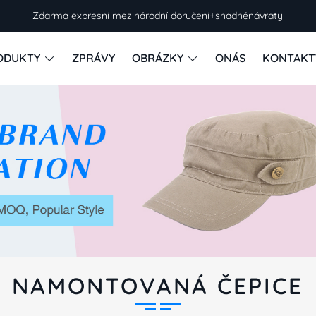
Zdarma expresní mezinárodní doručení+snadnénávraty
ODUKTY
ZPRÁVY
OBRÁZKY
ONÁS
KONTAKT
NAMONTOVANÁ ČEPICE