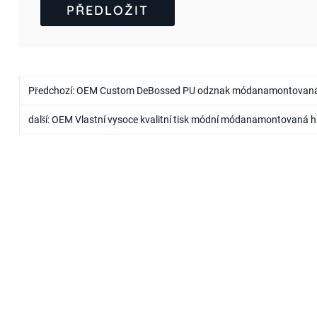
Předchozí:
OEM Custom DeBossed PU odznak módanamontovaná hi
další:
OEM Vlastní vysoce kvalitní tisk módní módanamontovaná 