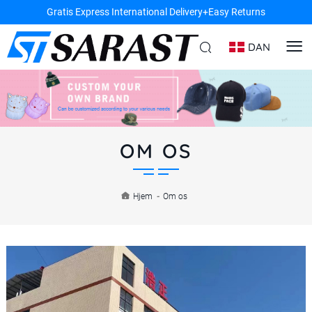
Gratis Express International Delivery+Easy Returns
DAN
OM OS
Hjem
-
Om os