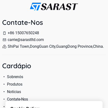
Contate-Nos
+86 15007650248
carrie@sarastltd.com
ShiPai Town,DongGuan City,GuangDong Province,China.
Cardápio
Sobrenós
Produtos
Notícias
Contate-Nos
Política De Privacidade