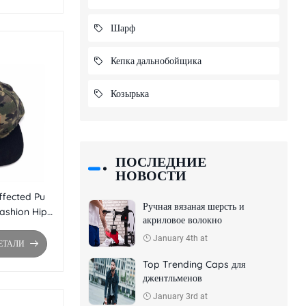
Шарф
Кепка дальнобойщика
Козырька
ПОСЛЕДНИЕ
НОВОСТИ
fected Pu
Ручная вязаная шерсть и
ashion Hip
акриловое волокно
лоская кепка
January 4th at
Flat Brim
ЕТАЛИ
Top Trending Caps для
джентльменов
January 3rd at