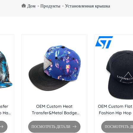
Дом
-
Продукты
-
Установленная крышка
sfer
OEM Custom Heat
OEM Custom Flat
p Hat
Transfer&Metal Badge
Fashion Hip Hop 
краем
Fashion Hip Hop Hat Оптовая
кепка с плоским
плоская кепка Snapback Flat
Snapba
ПОСМОТРЕТЬ ДЕТАЛИ
ПОСМОТРЕТЬ Д
Brim