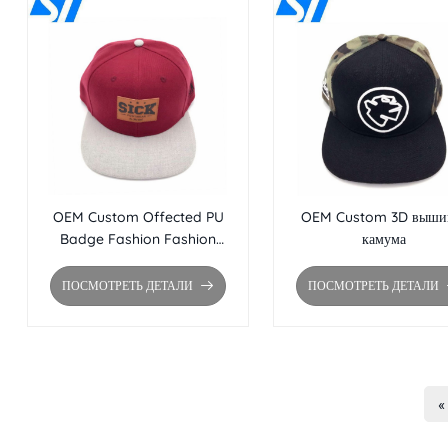
OEM Custom Offected PU
OEM Custom 3D выши
Badge Fashion Fashion
камума
Fashion Hip Hop Hat Оптовая
кепка с плоским краем
ПОСМОТРЕТЬ ДЕТАЛИ
ПОСМОТРЕТЬ ДЕТАЛИ
«