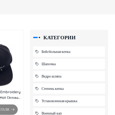
КАТЕГОРИИ
Бейсбольная кепка
Шапочка
Ведро шляпа
Степень кепка
 Embroidery
Hat Оптовая
Установленная крышка
 краем Brim
ck
ЕТАЛИ
Военный кап