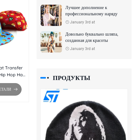
Лучшее дополнение к
профессиональному наряду
January 3rd at
Довольно буквально шляпа,
созданная для красоты
January 3rd at
t Transfer
Hip Hop Hat
ПРОДУКТЫ
лоским краем
pback
ЕТАЛИ