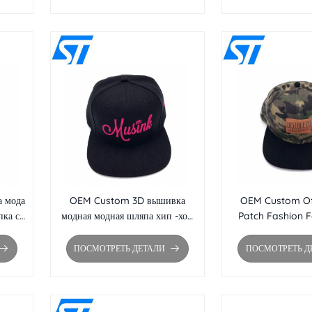
 мода
OEM Custom 3D вышивка
OEM Custom Of
пка с
модная модная шляпа хип -хоп
Patch Fashion F
pback
оптом
Hop Hat Оптовая п
для Snapback 
ПОСМОТРЕТЬ ДЕТАЛИ
ПОСМОТРЕТЬ Д