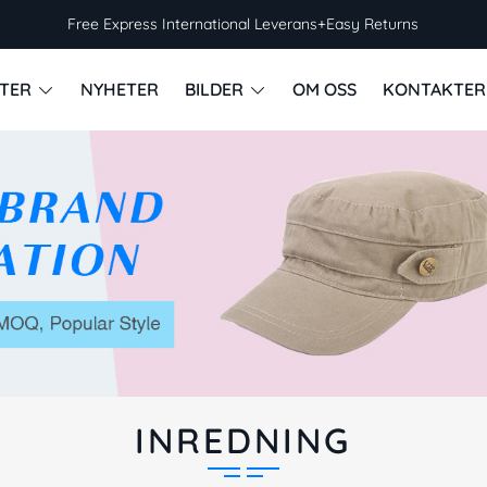
Free Express International Leverans+Easy Returns
TER
NYHETER
BILDER
OM OSS
KONTAKTER
INREDNING