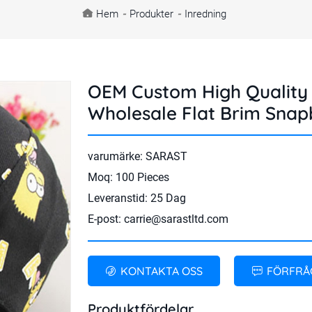
Hem
-
Produkter
-
Inredning
OEM Custom High Quality 
Wholesale Flat Brim Sna
varumärke: SARAST
Moq: 100 Pieces
Leveranstid: 25 Dag
E-post:
carrie@sarastltd.com
KONTAKTA OSS
FÖRFRÅ
Produktfördelar