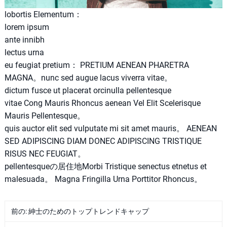
lobortis Elementum：
lorem ipsum
ante innibh
lectus urna
eu feugiat pretium： PRETIUM AENEAN PHARETRA
MAGNA。nunc sed augue lacus viverra vitae。
dictum fusce ut placerat orcinulla pellentesque
vitae Cong Mauris Rhoncus aenean Vel Elit Scelerisque
Mauris Pellentesque。
quis auctor elit sed vulputate mi sit amet mauris。 AENEAN
SED ADIPISCING DIAM DONEC ADIPISCING TRISTIQUE
RISUS NEC FEUGIAT。
pellentesqueの居住地Morbi Tristique senectus etnetus et
malesuada。 Magna Fringilla Urna Porttitor Rhoncus。
前の:
紳士のためのトップトレンドキャップ