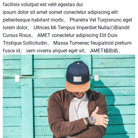
facilisis volutpat est velit egestas dui
ipsum dolor sit amet somet conectetur adipiscing elit
pellentesque habitant morbi。 Pharetra Vel Turpisnunc eget
lorem dolor。 Ultrices Mi Tempus Imperdiet NullaのBlandit
Cursus Risus。 AMET conectetur adipiscing Elit Duis
Tristique Sollicitudin。 Massa Tumenec feugiatnisl pretium
fusce id。 sem viverra aliquet eget sit。 AMET補助術。