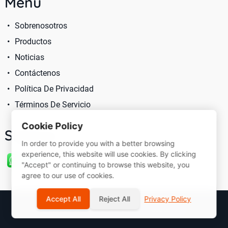
Menú
Sobrenosotros
Productos
Noticias
Contáctenos
Política De Privacidad
Términos De Servicio
Cookie Policy
Síganos
In order to provide you with a better browsing
experience, this website will use cookies. By clicking
"Accept" or continuing to browse this website, you
agree to our use of cookies.
Accept All
Reject All
Privacy Policy
© 2026 Sarast International Limited
Mapa del sitio