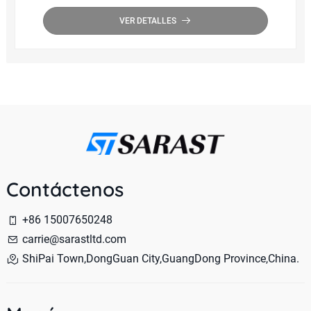
snapback de borde al por mayor
VER DETALLES
Contáctenos
+86 15007650248
carrie@sarastltd.com
ShiPai Town,DongGuan City,GuangDong Province,China.