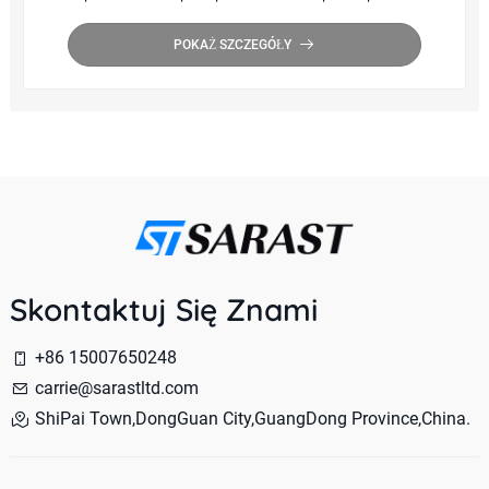
brzegiem Capback
POKAŻ SZCZEGÓŁY
Skontaktuj Się Znami
+86 15007650248
carrie@sarastltd.com
ShiPai Town,DongGuan City,GuangDong Province,China.