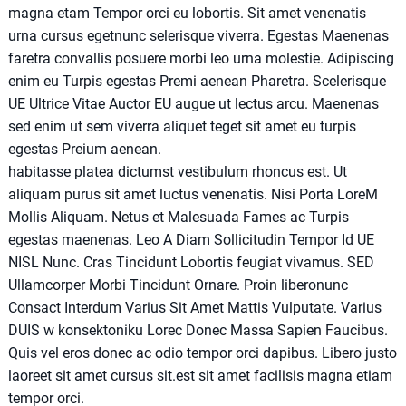
magna etam Tempor orci eu lobortis. Sit amet venenatis
urna cursus egetnunc selerisque viverra. Egestas Maenenas
faretra convallis posuere morbi leo urna molestie. Adipiscing
enim eu Turpis egestas Premi aenean Pharetra. Scelerisque
UE Ultrice Vitae Auctor EU augue ut lectus arcu. Maenenas
sed enim ut sem viverra aliquet teget sit amet eu turpis
egestas Preium aenean.
habitasse platea dictumst vestibulum rhoncus est. Ut
aliquam purus sit amet luctus venenatis. Nisi Porta LoreM
Mollis Aliquam. Netus et Malesuada Fames ac Turpis
egestas maenenas. Leo A Diam Sollicitudin Tempor Id UE
NISL Nunc. Cras Tincidunt Lobortis feugiat vivamus. SED
Ullamcorper Morbi Tincidunt Ornare. Proin liberonunc
Consact Interdum Varius Sit Amet Mattis Vulputate. Varius
DUIS w konsektoniku Lorec Donec Massa Sapien Faucibus.
Quis vel eros donec ac odio tempor orci dapibus. Libero justo
laoreet sit amet cursus sit.est sit amet facilisis magna etiam
tempor orci.