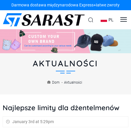
Darmowa dostawa międzynarodowa Express+łatwe zwroty
PL
AKTUALNOŚCI
Dom
-
Aktualności
Najlepsze limity dla dżentelmenów
January 3rd at 5:29pm