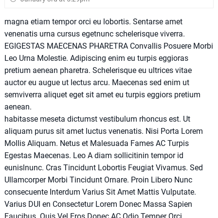
magna etiam tempor orci eu lobortis. Sentarse amet
venenatis urna cursus egetnunc schelerisque viverra.
EGIGESTAS MAECENAS PHARETRA Convallis Posuere Morbi
Leo Urna Molestie. Adipiscing enim eu turpis eggioras
pretium aenean pharetra. Schelerisque eu ultrices vitae
auctor eu augue ut lectus arcu. Maecenas sed enim ut
semviverra aliquet eget sit amet eu turpis eggiors pretium
aenean.
habitasse meseta dictumst vestibulum rhoncus est. Ut
aliquam purus sit amet luctus venenatis. Nisi Porta Lorem
Mollis Aliquam. Netus et Malesuada Fames AC Turpis
Egestas Maecenas. Leo A diam sollicitinin tempor id
eunislnunc. Cras Tincidunt Lobortis Feugiat Vivamus. Sed
Ullamcorper Morbi Tincidunt Ornare. Proin Libero Nunc
consecuente Interdum Varius Sit Amet Mattis Vulputate.
Varius DUI en Consectetur Lorem Donec Massa Sapien
Faucibus. Quis Vel Eros Donec AC Odio Temper Orci