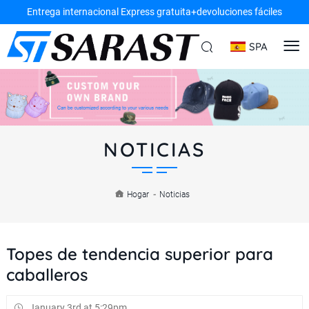
Entrega internacional Express gratuita+devoluciones fáciles
SPA
NOTICIAS
Hogar
-
Noticias
Topes de tendencia superior para
caballeros
January 3rd at 5:29pm