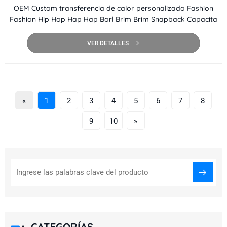
OEM Custom transferencia de calor personalizado Fashion
Fashion Hip Hop Hap Hap Borl Brim Brim Snapback Capacita
VER DETALLES
«
1
2
3
4
5
6
7
8
9
10
»
CATEGORÍAS