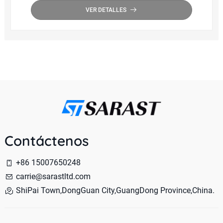
VER DETALLES
Contáctenos
+86 15007650248
carrie@sarastltd.com
ShiPai Town,DongGuan City,GuangDong Province,China.